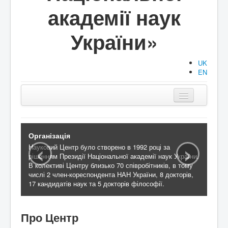
академії наук
України»
UK
EN
Головна
Структура
‹
›
Організація
Науковий Центр було створено в 1992 році за
Діяльність
рішенням Президії Національної академії наук України.
В колективі Центру близько 70 співробітників, в тому
Документи
числі 2 член-кореспондента НАН України, 8 докторів,
17 кандидатів наук та 5 докторів філософії.
Аспірантура/Докторантура
Публікації
Про Центр
Події