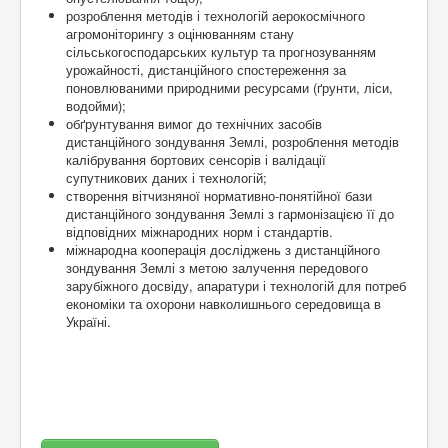
розроблення методів і технологій аерокосмічного
агромоніторингу з оцінюванням стану
сільськогосподарських культур та прогнозуванням
урожайності, дистанційного спостереження за
поновлюваними природними ресурсами (ґрунти, ліси,
водойми);
обґрунтування вимог до технічних засобів
дистанційного зондування Землі, розроблення методів
калібрування бортових сенсорів і валідації
супутникових даних і технологій;
створення вітчизняної нормативно-понятійної бази
дистанційного зондування Землі з гармонізацією її до
відповідних міжнародних норм і стандартів.
міжнародна кооперація досліджень з дистанційного
зондування Землі з метою залучення передового
зарубіжного досвіду, апаратури і технологій для потреб
економіки та охорони навколишнього середовища в
Україні.