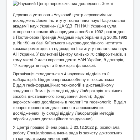
Контакти
Державна установа «Науковий центр аерокосмічних
досліджень Землі Інституту геологічних наук Національної
академії наук України» (ЦАКДЗ ІГН НАН України) була
створена як самостійна юридична особа в 1992 році згідно
з Постановою Президії Академії наук України від 20.05.1992
р. № 150 на базі Київського науково-дослідного інституту
космоаерометодів та підрозділів Інституту геологічних наук
АН України. У колективі Центру близько 70 співробітників, в
тому числі 2 член-кореспондента НАН України, 8 докторів,
17 кандидатів наук та 5 докторів філософії.
Організація складається з 4 наукових відділів та 2
лабораторій: Відділ енергомасообміну в геосистемах;
Відділ геоінформаційних технологій в дистанційному
зондуванні Землі (у складі відділу Лабораторія технічних
засобів дистанційного зондування Землі); Відділ
аерокосмічних досліджень в геології та геоекології; Відділ
геопросторового моделювання в аерокосмічних
дослідженнях (у складі відділу Лабораторія методів
обробки даних дистанційного зондування).
У Центрі працює
Вчена рада
. З 23.12.2022 р. розпочала
роботу Спеціалізована вчена рада
із захисту докторських
та кандидатських дисертацій.