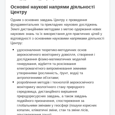
Основні наукові напрями діяльності
Центру
Одним з основних завдань Центру є проведення
фундаментальних та прикладних наукових досліджень
Землі дистанційними методами з метою одержання нових
наукових знань та їх використання для практичних цілей у
відповідності з основними науковими напрямами діяльності
Центру:
удосконалення теоретико-методичних основ
аерокосмічного моніторингу довкілля, створення і
дослідження фізико-математичних моделей
генерування, відбиття та розсіювання
електромагнітного випромінювання земними
утвореннями (рослинність, ґрунт, вода) та
антропогенними об’єктами;
розроблення методів і технологій аерокосмічного
моніторингу екологічного стану природного
середовища, дистанційного вирішення
природоресурсних завдань, а також завдань
подвійного призначення, спостереження за
глобальними змінами у геосфері (пошуки корисних
копалин, кліматичні зміни, стан та зміни лісів,
опустелювання тощо);