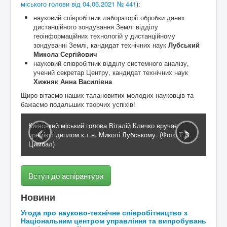
міського голови від 04.06.2021 № 441
):
науковий співробітник лабораторії обробки даних
Контакти
дистанційного зондування Землі відділу
геоінформаційних технологій у дистанційному
зондуванні Землі, кандидат технічних наук
Лубський
Микола Сергійович
науковий співробітник відділу системного аналізу,
учений секретар Центру, кандидат технічних наук
Хижняк Анна Василівна
Щиро вітаємо наших талановитих молодих науковців та
бажаємо подальших творчих успіхів!
‹
›
Київський міський голова Віталій Кличко вручає
премію і диплом к.т.н. Миколі Лубському. (Фото Т.В.
Цимбал)
Вступ до аспірантури
Новини
Угода про науково-технічне співробітництво з
Національним центром управління та випробувань