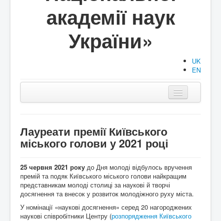
академії наук
України»
UK
EN
Головна
Структура
Лауреати премії Київського
міського голови у 2021 році
Діяльність
Документи
25 червня 2021 року
до Дня молоді відбулось вручення
премій та подяк Київського міського голови найкращим
Аспірантура/Докторантура
представникам молоді столиці за наукові й творчі
досягнення та внесок у розвиток молодіжного руху міста.
Публікації
У номінації «наукові досягнення» серед 20 нагороджених
наукові співробітники Центру (
розпорядження Київського
Події