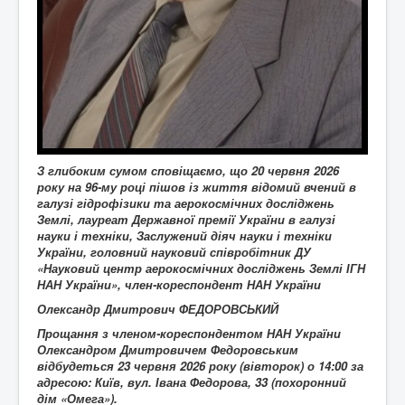
З глибоким сумом сповіщаємо, що
20
червня 2026
року на 96-му році пішов із життя
відомий вчений в
галузі
гідрофізики та аерокосмічних досліджень
Землі
, лауреат Державної премії України в галузі
науки і техніки, Заслужений діяч науки і техніки
України, головний науковий співробітник ДУ
«Науковий центр аерокосмічних досліджень Землі ІГН
НАН України», член-кореспондент НАН України
Олександр Дмитрович ФЕДОРОВСЬКИЙ
Прощання з членом-кореспондентом НАН України
Олександром Дмитровичем Федоровським
відбудеться 23 червня 2026 року (вівторок) о 14:00 за
адресою: Київ, вул. Івана Федорова, 33 (похоронний
дім «Омега»).