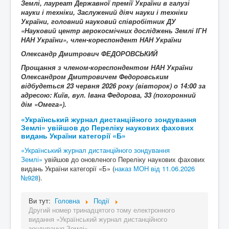
Землі
, лауреат Державної премії України в галузі
науки і техніки, Заслужений діяч науки і техніки
України, головний науковий співробітник ДУ
«Науковий центр аерокосмічних досліджень Землі ІГН
НАН України», член-кореспондент НАН України
Олександр Дмитрович ФЕДОРОВСЬКИЙ
Прощання з членом-кореспондентом НАН України
Олександром Дмитровичем Федоровським
відбудеться 23 червня 2026 року (вівторок) о 14:00 за
адресою: Київ, вул. Івана Федорова, 33 (похоронний
дім «Омега»).
«Український журнал дистанційного зондування
Землі» увійшов до Переліку наукових фахових
видань України категорії «Б»
«Український журнал дистанційного зондування
Землі»
увійшов до оновленого Переліку наукових фахових
видань України категорії «Б» (
наказ МОН від 11.06.2026
№928
).
Ви тут:
Головна
Події
Другий номер тринадцятого тому електронного
видання «Український журнал дистанційного
зондування Землі»