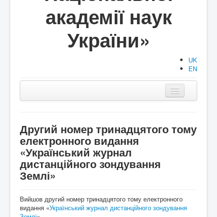
академії наук
України»
UK
EN
Головна
Структура
Другий номер тринадцятого тому
електронного видання
Діяльність
«Український журнал
дистанційного зондування
Документи
Землі»
Аспірантура/Докторантура
Публікації
Вийшов другий номер тринадцятого тому електронного
видання «
Український журнал дистанційного зондування
Землі
».
Події