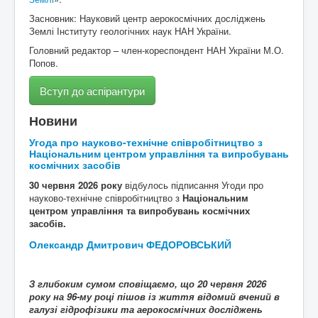
Засновник: Науковий центр аерокосмічних досліджень
Контакти
Землі Інституту геологічних наук НАН України.
Головний редактор – член-кореспондент НАН України М.О.
Попов.
Вступ до аспірантури
Новини
Угода про науково-технічне співробітництво з
Національним центром управління та випробувань
космічних засобів
30 червня 2026 року
відбулось підписання Угоди про
науково-технічне співробітництво з
Національним
центром управління та випробувань космічних
засобів.
Олександр Дмитрович ФЕДОРОВСЬКИЙ
З глибоким сумом сповіщаємо, що
20
червня 2026
року на 96-му році пішов із життя
відомий вчений в
галузі
гідрофізики та аерокосмічних досліджень