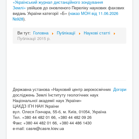
«Український журнал дистанційного зондування
Землі»
увійшов до оновленого Переліку наукових фахових
видань України категорії «Б» (
наказ МОН від 11.06.2026
№928
).
Ви тут:
Головна
Публікації
Наукові статті
Публікації 2015 р.
Державна установа «Науковий центр аерокосмічних
Догори
досліджень Землі Інституту геологічних наук
Національної академії наук України»
ЦАКДЗ ІГН НАН України
вул. Олеся Гончара, 55-б, м. Київ, 01054, Україна
Тел. +380 44 482 01 66, +380 44 482 09 26
Факс +380 44 482 01 66, +380 44 486 1430
e-mail: casre@casre.kiev.ua