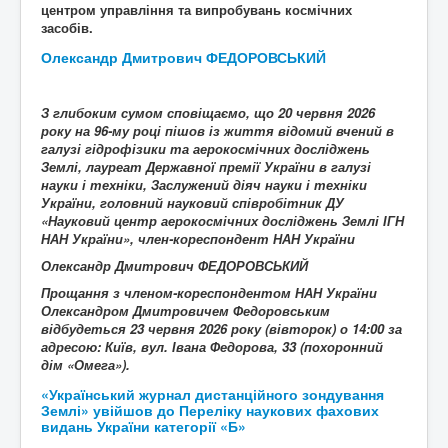
центром управління та випробувань космічних
засобів.
Олександр Дмитрович ФЕДОРОВСЬКИЙ
З глибоким сумом сповіщаємо, що
20
червня 2026
року на 96-му році пішов із життя
відомий вчений в
галузі
гідрофізики та аерокосмічних досліджень
Землі
, лауреат Державної премії України в галузі
науки і техніки, Заслужений діяч науки і техніки
України, головний науковий співробітник ДУ
«Науковий центр аерокосмічних досліджень Землі ІГН
НАН України», член-кореспондент НАН України
Олександр Дмитрович ФЕДОРОВСЬКИЙ
Прощання з членом-кореспондентом НАН України
Олександром Дмитровичем Федоровським
відбудеться 23 червня 2026 року (вівторок) о 14:00 за
адресою: Київ, вул. Івана Федорова, 33 (похоронний
дім «Омега»).
«Український журнал дистанційного зондування
Землі» увійшов до Переліку наукових фахових
видань України категорії «Б»