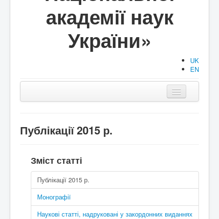
академії наук
України»
UK
EN
Головна
Структура
Публікації 2015 р.
Діяльність
Зміст статті
Документи
Публікації 2015 р.
Аспірантура/Докторантура
Монографії
Публікації
Наукові статті, надруковані у закордонних виданнях
Події