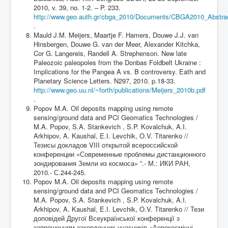
2010, v. 39, no. 1-2. – P. 233.
http://www.geo.auth.gr/cbga_2010/Documents/CBGA2010_Abstra
.
Mauld J.M. Meijers, Maartje F. Hamers, Douwe J.J. van
Hinsbergen, Douwe G. van der Meer, Alexander Kitchka,
Cor G. Langereis, Randell A. Strephenson. New late
Paleozoic paleopoles from the Donbas Foldbelt Ukraine :
Implications for the Pangea A vs. B controversy. Eath and
Planetary Science Letters. N297, 2010. p.18-33.
http://www.geo.uu.nl/~forth/publications/Meijers_2010b.pdf
.
Popov M.A. Oil deposits mapping using remote
sensing/ground data and PCI Geomatics Technologies /
M.A. Popov, S.A. Stankevich , S.P. Kovalchuk, A.I.
Arkhipov, A. Kaushal, E.I. Levchik, O.V. Titarenko //
Тезисы докладов VIII открытой всероссийской
конференции «Современные проблемы дистанционного
зондирования Земли из космоса» ”.- М.: ИКИ РАН,
2010.- С.244-245.
Popov M.A. Oil deposits mapping using remote
sensing/ground data and PCI Geomatics Technologies /
M.A. Popov, S.A. Stankevich , S.P. Kovalchuk, A.I.
Arkhipov, A. Kaushal, E.I. Levchik, O.V. Titarenko // Тези
доповідей Другої Всеукраїнської конференції з
запрошенням закордонних учасників «Аерокосмічні