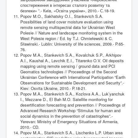
спостереження в інтересах сталого розвитку та
безпеки» ”.- Київ, «Освіта україни», 2010.- С.18-19.
Popov M.O., Sakhatsky O.I., Stankevich S.A.
Possibilities of land cover moisture evaluation using
remote sensing multispectral data for Ukrainian West
Polesie // Nature and landscape monitoring system in the
West Polesie region / Ed. by T.J. Chmiełewski & C.
Sławinski.- Lublin: University of life sciences, 2009.- P.65-
76.
Popov M.A., Stankevich S.A., Kovalchuk S.P., Arkhipov
A.I., Kaushal A., Levchik E.I., Titarenko O.V. Oil deposits
mapping using remote sensing / ground data and PCI
Geomatics technologies // Proceedings of the Second
Ukrainian Conference with International Participation “Earth
Observations for Sustainable Development and Security”.-
Kiev: Osvita Ukraine, 2010.- P.18-21.
Popov M.A., Stankevich S.A., Kozlova A.A., Luk’yanchuk
I., Mezzane D., El Bah M.O. Satellite monitoring for
desertification forecasting and prevention // Proceedings of
Advanced Research Workshop “Stimulus for human and
social dynamics in the prevention of catastrophes”.-
Yerevan: Ministry of Emergency Situations of Armenia,
2010.- CD.
Popov M.A., Stankevich S.A., Lischenko L.P. Urban area