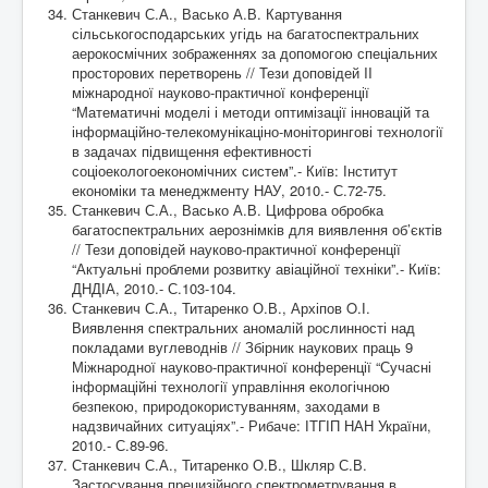
Станкевич С.А., Васько А.В. Картування
сільськогосподарських угідь на багатоспектральних
аерокосмічних зображеннях за допомогою спеціальних
просторових перетворень // Тези доповідей II
міжнародної науково-практичної конференції
“Математичні моделі і методи оптимізації інновацій та
інформаційно-телекомунікаціно-моніторингові технології
в задачах підвищення ефективності
соціоекологоекономічних систем”.- Київ: Інститут
економіки та менеджменту НАУ, 2010.- С.72-75.
Станкевич С.А., Васько А.В. Цифрова обробка
багатоспектральних аерознімків для виявлення об’єктів
// Тези доповідей науково-практичної конференції
“Актуальні проблеми розвитку авіаційної техніки”.- Київ:
ДНДІА, 2010.- С.103-104.
Станкевич С.А., Титаренко О.В., Архіпов O.І.
Виявлення спектральних аномалій рослинності над
покладами вуглеводнів // Збірник наукових праць 9
Міжнародної науково-практичної конференції “Сучасні
інформаційні технології управління екологічною
безпекою, природокористуванням, заходами в
надзвичайних ситуаціях”.- Рибаче: ІТГІП НАН України,
2010.- С.89-96.
Станкевич С.А., Титаренко О.В., Шкляр С.В.
Застосування прецизійного спектрометрування в