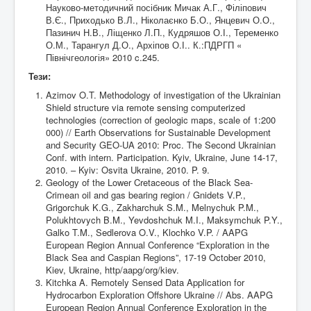
Науково-методичний посібник Мичак А.Г., Філіпович
В.Є., Приходько В.Л., Ніколаєнко Б.О., Янцевич О.О.,
Контакти
Пазинич Н.В., Ліщенко Л.П., Кудряшов О.І., Теременко
О.М., Тарангул Д.О., Архіпов О.І.. К.:ПДРГП «
Північгеологія» 2010 c.245.
Тези:
Azimov O.T. Methodology of investigation of the Ukrainian
Shield structure via remote sensing computerized
technologies (correction of geologic maps, scale of 1:200
000) // Earth Observations for Sustainable Development
and Security GEO-UA 2010: Proc. The Second Ukrainian
Conf. with intern. Participation. Kyiv, Ukraine, June 14-17,
2010. – Kyiv: Osvita Ukraine, 2010. P. 9.
Geology of the Lower Cretaceous of the Black Sea-
Crimean oil and gas bearing region / Gnidets V.P.,
Grigorchuk K.G., Zakharchuk S.M., Melnychuk P.M.,
Polukhtovych B.M., Yevdoshchuk M.I., Maksymchuk P.Y.,
Galko T.M., Sedlerova O.V., Klochko V.P. / AAPG
European Region Annual Conference “Exploration in the
Black Sea and Caspian Regions”, 17-19 October 2010,
Kiev, Ukraine, http/aapg/org/kiev.
Kitchka A. Remotely Sensed Data Application for
Hydrocarbon Exploration Offshore Ukraine // Abs. AAPG
European Region Annual Conference Exploration in the