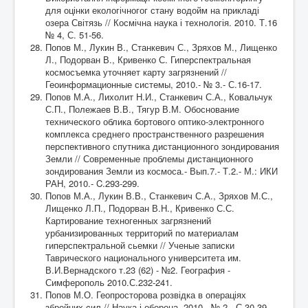
для оцінки екологічногог стану водойм на прикладі
озера Світязь // Космічна наука і технологія. 2010. Т.16
№ 4, С. 51-56.
Попов М., Лукин В., Станкевич С., Зряхов М., Лищенко
Л., Подорван В., Кривенко С. Гиперспектральная
космосъемка уточняет карту загрязнений //
Геоинформационные системы, 2010.- № 3.- С.16-17.
Попов М.А., Лихолит Н.И., Станкевич С.А., Ковальчук
С.П., Полежаев В.В., Тягур В.М. Обоснование
технического облика бортового оптико-электронного
комплекса среднего пространственного разрешения
перспективного спутника дистанционного зондирования
Земли // Современные проблемы дистанционного
зондирования Земли из космоса.- Вып.7.- Т.2.- М.: ИКИ
РАН, 2010.- C.293-299.
Попов М.А., Лукин В.В., Станкевич С.А., Зряхов М.С.,
Лищенко Л.П., Подорван В.Н., Кривенко С.С.
Картирование техногенных загрязнений
урбанизированных территорий по материалам
гиперспектральной сьемки // Ученые записки
Таврического национального университета им.
В.И.Вернадского т.23 (62) - №2. География -
Симферополь 2010.С.232-241.
Попов М.О. Геопросторова розвідка в операціях
збройних cил // Наука і оборона, 2010.- № 2.- С 30-39.