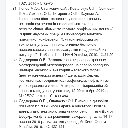
НАУ, 2010.- С.72-75.
Попов М.О., Станкевич С.А., Ковальчук С.П., Єсипович
В.М., Архіпов О.І., Титаренко О.В., Каушал А.
Геоінформаційна технологія уточнення границь
покладів вуглеводнів на основі матеріалів
аерокосмічної зйомки та геолого-геофізичних даних //
Збірник наукових праць 9 Міжнародної науково-
практичної конференції “Сучасні інформаційні
технології управління екологічною безпекою,
природокористуванням, заходами в надзвичайних
ситуаціях”.- Рибаче: ІТГІП НАН України, 2010.- С.81-89.
Седлерова О.В. Закономерности распространения
месторождений углеводородов на северо-западном
шельфе Черного и акватории Азовского морей
(неотектонический аспект) / Дегазация Земли:
геотектоніка, геодинаміка, геофлюиды; нефть и газ;
углеводороды и жизнь: Материалы Всероссийской
конф. с междунар. участием, 18-22 октября 2010 г. –
М.:ГЕОС, 2010. – С. 493-494.
Седлерова О.В., Опанасюк О.І. Вивчення динаміки
розвитку кіс північного берега Азовського моря за
даними дистанційного зондування Землі / Тези Другої
Всеукр. конф. з запрошенням закордон. учасн., 14-17
червня 2010 р.: матеріали доповідей: Київ: Освіта
України, 2010.– С. 132-134.