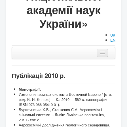
академії наук
України»
UK
EN
Головна
Структура
Публікації 2010 р.
Діяльність
Монографії:
Изменения земных систем в Восточной Европе / [отв.
Документи
ред. В. И. Лялько]. – К.: 2010. – 582 с. (монография -
ISBN 978-966-95419-01).
Аспірантура/Докторантура
Бурштинська Х.В., Станкевич С.А. Аерокосмічні
знімальні системи. - Львів: Львівська політехніка,
Публікації
2010.- 292 с.
Аерокосмічні дослідження геологічного середовища.
Події