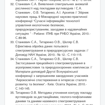
Станкевич С.А. Виявлення спектральних аномалій
рослинності над покладами вуглеводнів / С.А.
Станкевич , О.В. Титаренко, А.І. Архипов // Збірник
наукових праць 9 Міжнародної науково-практичної
конференції “Сучасні інформаційні технології
управління екологічною безпекою,
природокористуванням, заходами в надзвичайних
ситуаціях ” - Рибаче: ІПНБ при РНБО України, 2010.-
С.89-96.
Станкевич С.А., Титаренко О.В., Шкляр С.В.
Ефективна обробка даних польового
спектрометрування в природоресурсних задачах //
Доповіді НАН України, 2010.- № 12.- С.110-115.
Станкевич С.А., Титаренко О.В., Шкляр С.В.
Застосування прецизійного спектрометрування в
агропромислових та природоохоронних комплексах //
Матеріали доповідей Другої Всеукраїнської
конференції з запрошенням закордонних учасників
“Аерокосмічні спостереження в інтересах сталого
розвитку та безпеки”.- Київ: Освіта України, 2010.-
С.143-145.
Титаренко О.В. Методика уточнення контуру покладу
вуглеводнів за дистанційними, геолого-геофізичними
даними та даними наземного спектрометрування