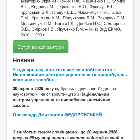
акваторіях України / Гожик П.Ф., Чебаненко І.І., Клочко
В.П., Євдощук М.І., Краюшкін В.О., Франчук В.Г.,
Крупський Б.Л., Гладун В.В., Максимчук П.Я., Галко
Т.М., Кришталь А.М., Полухтович Б.М., Захарчук С.М.,
Мельничум П.М., Багрій І.Д., Довбиш Н.С., Седлерова
О.В., Смірнов І.В., Якубенко Г.М. – Київ: Вид ЕКМО,
2010. – 200 с.
Вступ до аспірантури
Новини
Угода про науково-технічне співробітництво з
Національним центром управління та випробувань
космічних засобів
30 червня 2026 року
відбулось підписання Угоди про
науково-технічне співробітництво з
Національним
центром управління та випробувань космічних
засобів.
Олександр Дмитрович ФЕДОРОВСЬКИЙ
З глибоким сумом сповіщаємо, що
20
червня 2026
року на 96-му році пішов із життя
відомий вчений в