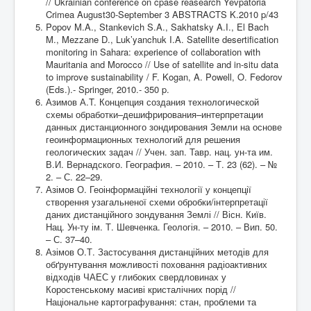
// Ukrainian conference on cpase reasearch Yevpatoria
Crimea August30-September 3 ABSTRACTS K.2010 p/43
Popov M.A., Stankevich S.A., Sakhatsky A.I., El Bach
M., Mezzane D., Luk’yanchuk I.A. Satellite desertification
monitoring in Sahara: experience of collaboration with
Mauritania and Morocco // Use of satellite and in-situ data
to improve sustainability / F. Kogan, A. Powell, O. Fedorov
(Eds.).- Springer, 2010.- 350 p.
Азимов А.T. Концепция создания технологической
схемы обработки–дешифрирования–интерпретации
данных дистанционного зондирования Земли на основе
геоинформационных технологий для решения
геологических задач // Учен. зап. Тавр. нац. ун-та им.
В.И. Вернадского. География. – 2010. – Т. 23 (62). – №
2. – С. 22–29.
Азімов О. Геоінформаційні технології у концепції
створення узагальненої схеми обробки/інтерпретації
даних дистанційного зондування Землі // Вісн. Київ.
Нац. Ун-ту ім. Т. Шевченка. Геологія. – 2010. – Вип. 50.
– С. 37–40.
Азімов О.Т. Застосування дистанційних методів для
обґрунтування можливості поховання радіоактивних
відходів ЧАЕС у глибоких свердловинах у
Коростенському масиві кристалічних порід //
Національне картографування: стан, проблеми та