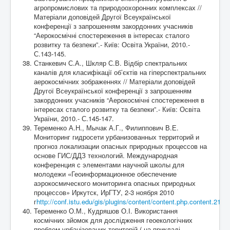
агропромислових та природоохоронних комплексах //
Матеріали доповідей Другої Всеукраїнської
конференції з запрошенням закордонних учасників
“Аерокосмічні спостереження в інтересах сталого
розвитку та безпеки”.- Київ: Освіта України, 2010.-
С.143-145.
Станкевич С.А., Шкляр С.В. Відбір спектральних
каналів для класифікації об’єктів на гіперспектральних
аерокосмічних зображеннях // Матеріали доповідей
Другої Всеукраїнської конференції з запрошенням
закордонних учасників “Аерокосмічні спостереження в
інтересах сталого розвитку та безпеки”.- Київ: Освіта
України, 2010.- С.145-147.
Теременко А.Н., Мычак А.Г., Филиппович В.Е.
Мониторинг гидросети урбанизованных территорий и
прогноз локализации опасных природных процессов на
основе ГИС/ДДЗ технологий. Международная
конференция с элементами научной школы для
молодежи «Геоинформационное обеспечение
аэрокосмического мониторинга опасных природных
процессов» Иркутск, ИрГТУ, 2-3 ноября 2010
г
http://conf.istu.edu/gis/plugins/content/content.php.content.21
Теременко О.М., Кудряшов О.І. Використання
космічних зйомок для дослідження геоекологічних
проблем урбанізованих територій ( на прикладі