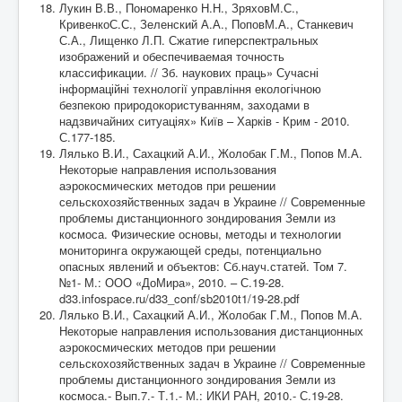
Лукин В.В., Пономаренко Н.Н., ЗряховМ.С.,
КривенкоС.С., Зеленский А.А., ПоповМ.А., Станкевич
С.А., Лищенко Л.П. Сжатие гиперспектральных
изображений и обеспечиваемая точность
классификации. // Зб. наукових праць» Сучасні
інформаційні технології управління екологічною
безпекою природокористуванням, заходами в
надзвичайних ситуаціях» Київ – Харків - Крим - 2010.
С.177-185.
Лялько В.И., Сахацкий А.И., Жолобак Г.М., Попов М.А.
Некоторые направления использования
аэрокосмических методов при решении
сельскохозяйственных задач в Украине // Современные
проблемы дистанционного зондирования Земли из
космоса. Физические основы, методы и технологии
мониторинга окружающей среды, потенциально
опасных явлений и объектов: Сб.науч.статей. Том 7.
№1- М.: ООО «ДоМира», 2010. – С.19-28.
d33.infospace.ru/d33_conf/sb2010t1/19-28.pdf
Лялько В.И., Сахацкий А.И., Жолобак Г.М., Попов М.А.
Некоторые направления использования дистанционных
аэрокосмических методов при решении
сельскохозяйственных задач в Украине // Современные
проблемы дистанционного зондирования Земли из
космоса.- Вып.7.- Т.1.- М.: ИКИ РАН, 2010.- С.19-28.