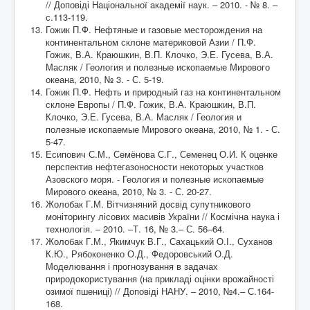
// Доповіді Національної академії наук. – 2010. - № 8. –
с.113-119.
Гожик П.Ф. Нефтяные и газовые месторождения на
континентальном склоне материковой Азии / П.Ф.
Гожик, В.А. Краюшкин, В.П. Клочко, Э.Е. Гусева, В.А.
Масляк / Геология и полезные ископаемые Мирового
океана, 2010, № 3. - С. 5-19.
Гожик П.Ф. Нефть и природный газ на континентальном
склоне Европы / П.Ф. Гожик, В.А. Краюшкин, В.П.
Клочко, Э.Е. Гусева, В.А. Масляк / Геология и
полезные ископаемые Мирового океана, 2010, № 1. - С.
5-47.
Есипович С.М., Семёнова С.Г., Семенец О.И. К оценке
перспектив нефтегазоносности некоторых участков
Азовского моря. - Геология и полезные ископаемые
Мирового океана, 2010, № 3. - С. 20-27.
Жолобак Г.М. Вітчизняний досвід супутникового
моніторингу лісових масивів України // Космічна наука і
технологія. – 2010. –Т. 16, № 3.– С. 56–64.
Жолобак Г.М., Якимчук В.Г., Сахацький О.І., Суханов
К.Ю., Рябоконенко О.Д., Федоровський О.Д.
Моделювання і прогнозування в задачах
природокористування (на прикладі оцінки врожайності
озимої пшениці) // Доповіді НАНУ. – 2010, №4.– С.164-
168.