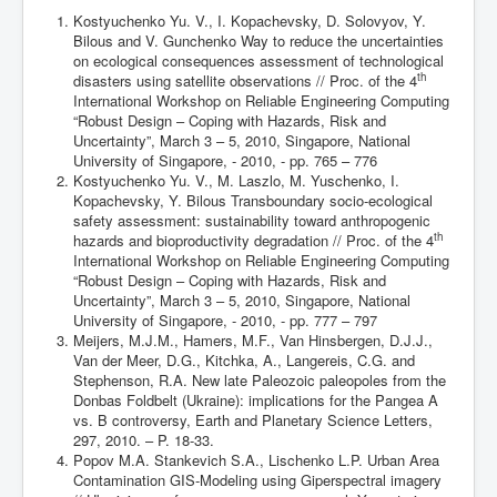
Kostyuchenko Yu. V., I. Kopachevsky, D. Solovyov, Y.
Bilous and V. Gunchenko Way to reduce the uncertainties
on ecological consequences assessment of technological
th
disasters using satellite observations // Proc. of the 4
International Workshop on Reliable Engineering Computing
“Robust Design – Coping with Hazards, Risk and
Uncertainty”, March 3 – 5, 2010, Singapore, National
University of Singapore, - 2010, - pp. 765 – 776
Kostyuchenko Yu. V., M. Laszlo, M. Yuschenko, I.
Kopachevsky, Y. Bilous Transboundary socio-ecological
safety assessment: sustainability toward anthropogenic
th
hazards and bioproductivity degradation // Proc. of the 4
International Workshop on Reliable Engineering Computing
“Robust Design – Coping with Hazards, Risk and
Uncertainty”, March 3 – 5, 2010, Singapore, National
University of Singapore, - 2010, - pp. 777 – 797
Meijers, M.J.M., Hamers, M.F., Van Hinsbergen, D.J.J.,
Van der Meer, D.G., Kitchka, A., Langereis, C.G. and
Stephenson, R.A. New late Paleozoic paleopoles from the
Donbas Foldbelt (Ukraine): implications for the Pangea A
vs. B controversy, Earth and Planetary Science Letters,
297, 2010. – P. 18-33.
Popov M.A. Stankevich S.A., Lischenko L.P. Urban Area
Contamination GIS-Modeling using Giperspectral imagery