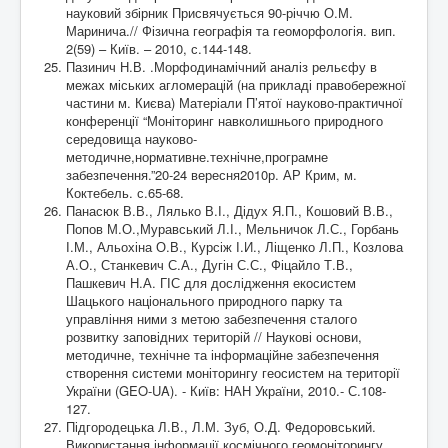
науковий збірник Присвячується 90-річчю О.М.
Маринича.// Фізична географія та геоморфологія. вип.
2(59) – Київ. – 2010, с.144-148.
Пазинич Н.В. .Морфодинамічний аналіз рельєфу в
межах міських агломерацій (на прикладі правобережної
частини м. Києва) Матеріали П’ятої науково-практичної
конференції “Моніторинг навколишнього природного
середовища науково-
методичне,нормативне.технічне,програмне
забезпечення.”20-24 вересня2010р. АР Крим, м.
Коктебель. с.65-68.
Панасюк В.В., Лялько В.І., Дідух Я.П., Кошовий В.В.,
Попов М.О.,Муравський Л.І., Мельничок Л.С., Горбань
І.М., Альохіна О.В., Курсіж І.И., Ліщенко Л.П., Козлова
А.О., Станкевич С.А., Дугін С.С., Фіцайло Т.В.,
Пашкевич Н.А. ГІС для дослідження екосистем
Шацького національного природного парку та
управління ними з метою забезпечення сталого
розвитку заповідних територій // Наукові основи,
методичне, технічне та інформаційне забезпечення
створення системи моніторингу геосистем на території
України (GEO-UA). - Київ: НАН України, 2010.- С.108-
127.
Підгородецька Л.В., Л.М. Зуб, О.Д. Федоровський.
Використання інформації космічного геомоніторингу