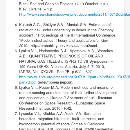
Black Sea and Caspian Regions 17-19 October 2010,
Kiev, Ukraine. – 1 p.
http://www.searchanddiscovery.net/documents/2011/40712kitchka
.
Kukush A.G., Shklyar S.V., Masiuk S.V. Estimation of
radiation risk under uncertainty in doses in the Chernobyl
accident // Proceedings of the II International Conference
“Modern stochastics: Theory and applications”.- Kiev,
2010.- http://probability.univ.kiev.ua/msta2conf.
Lyalko V.I., Hodorovsky А.J., Аpostolov А.А., Vostokov
А.B.. QUANTITATIVE PROGNOSIS OF OIL AND
NATURAL GAS FIELDS // ISPRS TC VII Symposium –
100 Years ISPRS, Vienna, Austria, July 5–7, 2010,
IAPRS, Vol. XXXVIII, Part 7B, p.622 – 627.
http://www.isprs.org/proceedings/XXXVIII/part7/b/pdf/622_XXXVII
part7B.pdf
(електронна версія).
Lyalko V.I., Popov M.A. Modern methods and means for
remote sensing and directions of their further development
th
and application in Ukraine // Abstracts of 10
Ukrainian
Conference on Space Research.- Eupatoria: Space
Research Institute, 2010.- P.42.
Lysenko V.I., Kitchka A.A.,Yudin V.V. Sarmatian
heraclites, migration bitumens, fault tectonics, and
hydrocarbon potential offshore Crimea // Geologica
Balcanica, Abs. XIX Congress CBGA, 23-26 September