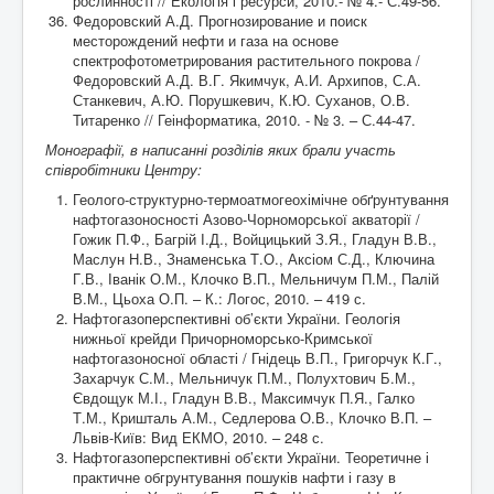
рослинності // Екологія і ресурси, 2010.- № 4.- С.49-56.
Федоровский А.Д. Прогнозирование и поиск
месторождений нефти и газа на основе
спектрофотометрирования растительного покрова /
Федоровский А.Д. В.Г. Якимчук, А.И. Архипов, С.А.
Станкевич, А.Ю. Порушкевич, К.Ю. Суханов, О.В.
Титаренко // Геінформатика, 2010. - № 3. – С.44-47.
Монографії, в написанні розділів яких брали участь
співробітники Центру:
Геолого-структурно-термоатмогеохімічне обґрунтування
нафтогазоносності Азово-Чорноморської акваторії /
Гожик П.Ф., Багрій І.Д., Войцицький З.Я., Гладун В.В.,
Маслун Н.В., Знаменська Т.О., Аксіом С.Д., Ключина
Г.В., Іванік О.М., Клочко В.П., Мельничум П.М., Палій
В.М., Цьоха О.П. – К.: Логос, 2010. – 419 с.
Нафтогазоперспективні об’єкти України. Геологія
нижньої крейди Причорноморсько-Кримської
нафтогазоносної області / Гнідець В.П., Григорчук К.Г.,
Захарчук С.М., Мельничук П.М., Полухтович Б.М.,
Євдощук М.І., Гладун В.В., Максимчук П.Я., Галко
Т.М., Кришталь А.М., Седлерова О.В., Клочко В.П. –
Львів-Київ: Вид ЕКМО, 2010. – 248 с.
Нафтогазоперспективні об’єкти України. Теоретичне і
практичне обгрунтування пошуків нафти і газу в