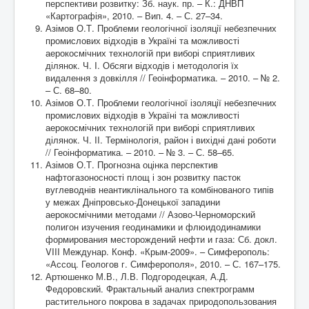
перспективи розвитку: Зб. наук. пр. – К.: ДНВП
«Картографія», 2010. – Вип. 4. – С. 27–34.
Азімов О.Т. Проблеми геологічної ізоляції небезпечних
промислових відходів в Україні та можливості
аерокосмічних технологій при виборі сприятливих
ділянок. Ч. I. Обсяги відходів і методологія їх
видалення з довкілля // Геоінформатика. – 2010. – № 2.
– С. 68–80.
Азімов О.Т. Проблеми геологічної ізоляції небезпечних
промислових відходів в Україні та можливості
аерокосмічних технологій при виборі сприятливих
ділянок. Ч. II. Термінологія, район і вихідні дані роботи
// Геоінформатика. – 2010. – № 3. – С. 58–65.
Азімов О.Т. Прогнозна оцінка перспектив
нафтогазоносності площ і зон розвитку пасток
вуглеводнів неантиклінального та комбінованого типів
у межах Дніпровсько-Донецької западини
аерокосмічними методами // Азово-Черноморский
полигон изучения геодинамики и флюидодинамики
формирования месторождений нефти и газа: Сб. докл.
VIII Междунар. Конф. «Крым-2009». – Симферополь:
«Ассоц. Геологов г. Симферополя», 2010. – С. 167–175.
Артюшенко М.В., Л.В. Подгородецкая, А.Д.
Федоровский. Фрактальный анализ спектрограмм
растительного покрова в задачах природопользования