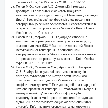
систем».- Київ, 12-15 жовтня 2010 р., с.158-160.
Попов М.О., Козлова А.О. Дистанційні методи у
дослідженні локальних екосистем Шацького
національного природного парку // Матеріали доповідей
Другої Всеукраїнської конференції з запрошенням
закордонних учасників “Аерокосмічні спостереження в
інтересах сталого розвитку та безпеки”.- Київ: Освіта
України, 2010.- С.118-119.
Попов М.О., Марков С.Ю. Підходи до створення
еталонної інформаційної архітектури організації, що
працює з даними ДЗЗ // Матеріали доповідей Другої
Всеукраїнської конференції з запрошенням
закордонних учасників “Аерокосмічні спостереження в
інтересах сталого розвитку та безпеки”.- Київ: Освіта
України, 2010.- С.119-121.
Попов М.О., Станкевич С.А., Архіпов О.І., Титаренко
О.В. Валідація результатів картування контурів
покладів вуглеводнів за матеріалами наземного
спектрометрування, дистанційними та геолого-
геофізичними даними // Тези доповідей II міжнародної
науково-практичної конференції “Математичні моделі і
методи оптимізації інновацій та інформаційно-
телекомунікаціно-моніторингові технології в задачах
підвищення ефективності соціоекологоекономічних
систем”.- Київ: Інститут економіки та менеджменту