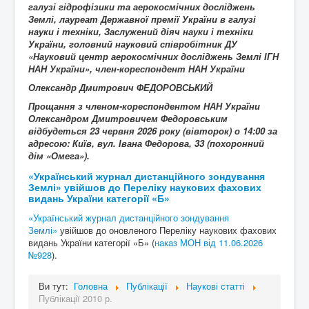
галузі
гідрофізики та аерокосмічних досліджень
Землі
, лауреат Державної премії України в галузі
науки і техніки, Заслужений діяч науки і техніки
України, головний науковий співробітник ДУ
«Науковий центр аерокосмічних досліджень Землі ІГН
НАН України», член-кореспондент НАН України
Олександр Дмитрович ФЕДОРОВСЬКИЙ
Прощання з членом-кореспондентом НАН України
Олександром Дмитровичем Федоровським
відбудеться 23 червня 2026 року (вівторок) о 14:00 за
адресою: Київ, вул. Івана Федорова, 33 (похоронний
дім «Омега»).
«Український журнал дистанційного зондування
Землі» увійшов до Переліку наукових фахових
видань України категорії «Б»
«Український журнал дистанційного зондування
Землі»
увійшов до оновленого Переліку наукових фахових
видань України категорії «Б» (
наказ МОН від 11.06.2026
№928
).
Ви тут:
Головна
Публікації
Наукові статті
Публікації 2010 р.