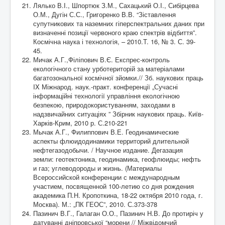
Лялько В.І., Шпортюк З.М., Сахацький О.І., Сибірцева
О.М., Дугін С.С., Григоренко В.В. “Зіставлення
супутникових та наземних гіперспектральних даних при
визначенні позиції червоного краю спектрів відбиття”.
Космічна наука і технологія, – 2010.T. 16, № 3. С. 39-
45.
Мичак А.Г.,Філіпович В.Є. Експрес-контроль
екологічного стану урботериторій за матеріалами
багатозональної космічної зйомки.// Зб. наукових праць
IX Міжнарод. наук.-практ. конференції „Сучасні
інформаційні технології управління екологічною
безпекою, природокористуванням, заходами в
надзвичайних ситуаціях ” Збірник наукових праць. Київ-
Харків-Крим, 2010 р. С.210-221
Мычак А.Г., Филиппович В.Е. Геодинамические
аспекты флюидодинамики территорий длительной
нефтегазодобычи. / Научное издание. Дегазация
земли: геотектоника, геодинамика, геофлюиды; нефть
и газ; углеводороды и жизнь. (Материалы
Всероссийской конференции с международным
участием, посвященной 100-летию со дня рождения
академика П.Н. Кропоткина, 18-22 октября 2010 года, г.
Москва). М.: „ПК ГЕОС”, 2010. С.373-378
Пазинич В.Г., Галаган О.О., Пазинич Н.В. До протиріч у
датуванні дніпровської “морени // Міжвідомчий