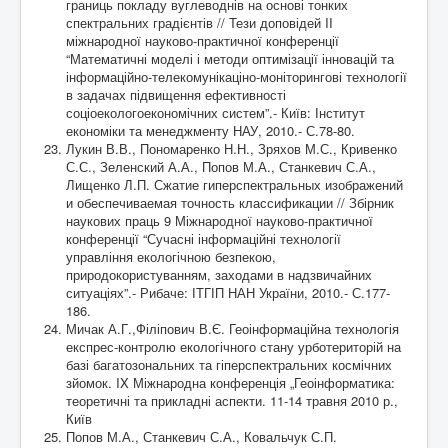
границь покладу вуглеводнів на основі тонких
спектральних градієнтів // Тези доповідей II
міжнародної науково-практичної конференції
“Математичні моделі і методи оптимізації інновацій та
інформаційно-телекомунікаціно-моніторингові технології
в задачах підвищення ефективності
соціоекологоекономічних систем”.- Київ: Інститут
економіки та менеджменту НАУ, 2010.- С.78-80.
Лукин В.В., Пономаренко Н.Н., Зряхов М.С., Кривенко
С.С., Зеленский А.А., Попов М.А., Станкевич С.А.,
Лищенко Л.П. Сжатие гиперспектральных изображений
и обеспечиваемая точность классификации // Збірник
наукових праць 9 Міжнародної науково-практичної
конференції “Сучасні інформаційні технології
управління екологічною безпекою,
природокористуванням, заходами в надзвичайних
ситуаціях”.- Рибаче: ІТГІП НАН України, 2010.- С.177-
186.
Мичак А.Г.,Філіпович В.Є. Геоінформаційна технологія
експрес-контролю екологічного стану урботериторій на
базі багатозональних та гіперспектральних космічних
зйомок. IX Міжнародна конференція „Геоінформатика:
теоретичні та прикладні аспекти. 11-14 травня 2010 р.,
Київ
Попов М.А., Станкевич С.А., Ковальчук С.П.