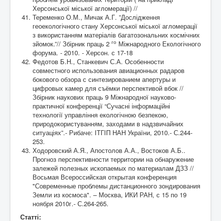
Херсонської міської агломерації) //
Теременко О.М., Мичак А.Г. ”Дослідження
геоекологічного стану Херсонської міської агломерації
з використанням матеріалів багатозональних космічних
го
зйомок.”// Збірник праць 2
Міжнародного Екологічного
форума. - 2010. - Херсон. с 17-18
Федотов Б.Н., Станкевич С.А. Особенности
совместного использования авиационных радаров
бокового обзора с синтезированием апертуры и
цифровых камер для съёмки перспективой вбок //
Збірник наукових праць 9 Міжнародної науково-
практичної конференції “Сучасні інформаційні
технології управління екологічною безпекою,
природокористуванням, заходами в надзвичайних
ситуаціях”.- Рибаче: ІТГІП НАН України, 2010.- С.244-
253.
Ходоровский А.Я., Апостолов А.А., Востоков А.Б..
Прогноз перспективности территории на обнаружение
залежей полезных ископаемых по материалам ДЗЗ //
Восьмая Всероссийская открытая конференция
"Современные проблемы дистанционного зондирования
Земли из космоса". – Москва, ИКИ РАН, с 15 по 19
ноября 2010г.- С.264-265.
Статті: