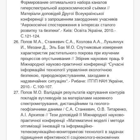
Формирование оптимального набора каналов
гиперспектральной аэрокосмической съёмки //
Матеріали доповідей Другої Всеукраїнської
конференції з запрошенням закордонних учасників
“Аерокосмічні спостереження в інтересах сталого
розвитку та безпеки”.- Київ: Освіта України, 2010.-
С.121-124.
Попов М.А., Станкевич С.А., Козлова А.А., Лукьянчук
И., Мезани Д., Эль Бах М.О. Спутниковые измерения
характеристик растительного покрова при изучении
процессов опустынивания // Збірник наукових праць 9
Міжнародної науково-практичної конференції “Сучасні
інформаційні технології управління екологічною
безпекою, природокористуванням, заходами в
надзвичайних ситуаціях”.- Рибаче: ІТГІП НАН України,
2010.- С.100-107.
Попов М.О. Валідація результатів картування контурів
покладів вуглеводнів за матеріалами наземного
спектрометрування, дистанційними та геолого-
геофізичними даними / С.А. Станкевич, О.В. Титаренко,
А.І. Архипов // Тези доповідей ІІ Міжнародної науково-
практичної конференції «Математичні моделі і методи
оптимізації інновацій та інформаційно-
телекомунікаційно-мониторингові технології в задачах
підвищення ефективності соціоеколого-економічних