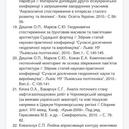
RapidEye // Матеріали доповідей Другої Всеукраїнської
конференції з запрошенням закордонних учасників
“Аерокосмічні спостереження в інтересах сталого
розвитку та безпеки”.- Київ: Освіта України, 2010.- С.56-
59.
Дишлик О.П., Марков С.Ю. Геодинамічні
спостереження за ґрунтовим масивом та пам’ятками
архітектури Судацької фортеці // Збірник статей
науково-практичної конференції “Сучасні досягнення
геодезичної науки та виробництва”.- Львів: НУ
“Львівська політехніка”, 2010.- Вип.1.- С.140-145.
Дишлик О.П., Марков С.Ю., Кожан Е.А. Комплексний
геотехнічний моніторинг як основа збереження пам’яток
архітектури // Збірник статей науково-практичної
конференції “Сучасні досягнення геодезичної науки та
виробництва”.- Львів: НУ “Львівська політехніка”, 2010.-
Вип.2.- С.135-141.
Кичка О.А., Вакарчук С.Г.. Аналіз поточного стану
нафтогазопошукових робіт в Чорноморській западині
(за межами української акваторії) та нові пошукові
напрямки в Циркум-Чорноморському регіоні // Сборник
докл. VIII межд. Конф. «Крым-2009». Под ред.
Герасимова М.Е. и др. - Симферополь, 2010. – С. 76-
82.
Ковальчук С.П. Лінійна апроксимація контуру можливих