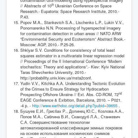
contamination GIS-modelling using hyperspectral imagery
th
// Abstracts of 10
Ukrainian Conference on Space
Research.- Eupatoria: Space Research Institute, 2010.-
P.43.
Popov M.A., Stankevich S.A., Lischenko L.P., Lukin V.V.,
Ponomarenko N.N. Processing of hyperspectral imagery
for contamination detection in urban areas // NATO ARW
“Environmental Security and Ecoterrorism” Abstract Book.-
Moscow: AGP, 2010.- P.25-26.
Shklyar S.V. Conditions for consistency of total least
squares estimator in a multivariate linear regression model
// Proceedings of the II International Conference “Modern
stochastics: Theory and applications”.- Kiev: Kyiv National
Taras Shevchenko University, 2010.-
http://probability.univ.kiev.ua/msta2conf.
Yudin V.V., Kitchka A.A. Understanding Tectonic Evolution
of the Crimea to Ensure Strategy for Hydrocarbon
nd
Prospecting Offshore Ukraine // Ext. Abs. CD-ROM, 72
EAGE Conference & Exibition, Barcelona, 2010. – P021.
-4 p. -
http://www.earthdoc.org/detail.php?pubid=39655
.
Бушуев Е.И., Грисбах Р., Долинец Ю.С., Козлова А.А.,
Попов М.А., Саблина В.И., Скакодуб Л.А., Станкевич
С.А. Совершенствование технологии
автоматизированной классификации земных покровов
на основе использования космических снимков