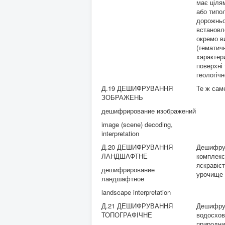
має ціля
або типо
дорожньої
встановл
окремо в
(тематич
характер
поверхні
геологічн
Д.19 ДЕШИФРУВАННЯ
Те ж сам
ЗОБРАЖЕНЬ
дешифрирование изображений
image (scene) decoding,
interpretation
Д.20 ДЕШИФРУВАННЯ
Дешифрув
ЛАНДШАФТНЕ
комплексн
яскравіст
дешифрирование
урочище -
ландшафтное
landscape interpretation
Д.21 ДЕШИФРУВАННЯ
Дешифрув
ТОПОГРАФІЧНЕ
водосхов
природних