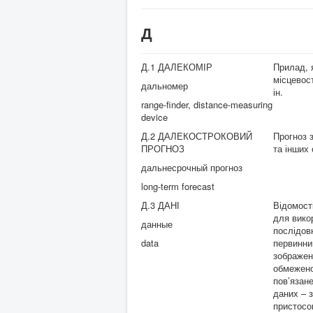
Д
Д.1 ДАЛЕКОМІР
Прилад, 
місцевост
дальномер
ін.
range-finder, distance-measuring
device
Д.2 ДАЛЕКОСТРОКОВИЙ
Прогноз 
ПРОГНОЗ
та інших 
дальнесрочный прогноз
long-term forecast
Д.3 ДАНІ
Відомост
для вико
данные
послідов
data
первинни
зображен
обмежено
пов’язане
даних – 
пристосо