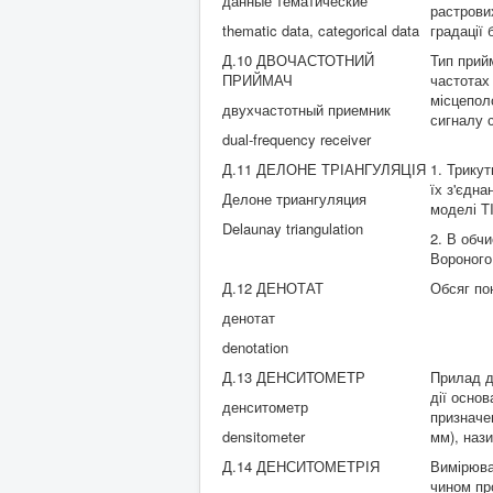
данные тематические
растрових
thematic data, categorical data
градації 
Д.10 ДВОЧАСТОТНИЙ
Тип прий
ПРИЙМАЧ
частотах 
місцепол
двухчастотный приемник
сигналу 
dual-frequency receiver
Д.11 ДЕЛОНЕ ТРІАНГУЛЯЦІЯ
1. Трикут
їх з'єдн
Делоне триангуляция
моделі T
Delaunay triangulation
2. В обчи
Вороного 
Д.12 ДЕНОТАТ
Обсяг по
денотат
denotation
Д.13 ДЕНСИТОМЕТР
Прилад д
дії основ
денситометр
призначе
densitometer
мм), наз
Д.14 ДЕНСИТОМЕТРІЯ
Вимірюва
чином пр