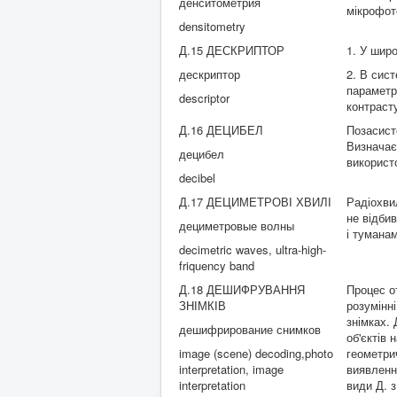
денситометрия
мікрофот
densitometry
Д.15 ДЕСКРИПТОР
1. У шир
дескриптор
2. В сис
параметр
descriptor
контрасту
Д.16 ДЕЦИБЕЛ
Позасист
Визначає
децибел
використ
decibel
Д.17 ДЕЦИМЕТРОВІ ХВИЛІ
Радіохвил
не відби
дециметровые волны
і туманам
decimetric waves, ultra-high-
friquency band
Д.18 ДЕШИФРУВАННЯ
Процес о
ЗНІМКІВ
розумінні
знімках.
дешифрирование снимков
об'єктів 
image (scene) decoding,photo
геометри
interpretation, image
виявлення
interpretation
види Д. з