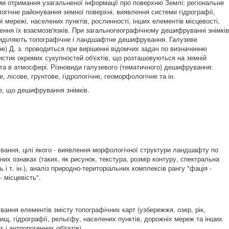
ми отримання узагальненої інформації про поверхню Землі: регіональне
логічне районування земної поверхні, виявлення системи гідрографії,
 мережі, населених пунктів, рослинності, інших елементів місцевості,
ення їх взаємозв'язків. При загальногеографічному дешифруванні знімків
иділяють топографічне і ландшафтне дешифрування. Галузеве
не) Д. з. проводиться при вирішенні відомчих задач по визначенню
истик окремих сукупностей об'єктів, що розташовуються на земній
 та в атмосфері. Різновиди галузевого (тематичного) дешифрування:
е, лісове, грунтове, гідрологічне, геоморфологічне та ін.
е, що дешифрування знімків.
ання, цілі якого - виявлення морфологічної структури ландшафту по
их ознаках (таких, як рисунок, текстура, розмір контуру, спектральна
ь і т. ін.), аналіз природно-територіальних комплексів рангу "фація -
 місцевість".
ання елементів змісту топографічних карт (узбережжя, озер, рік,
ищ, гідрографії, рельєфу, населених пунктів, дорожніх мереж та інших
 і антропогенних об'єктів).