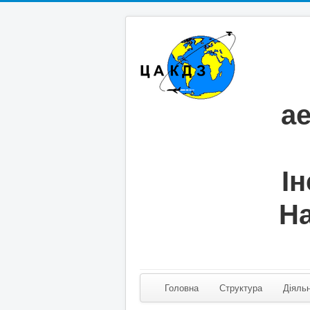
а
Ін
На
Головна
Структура
Діяльн