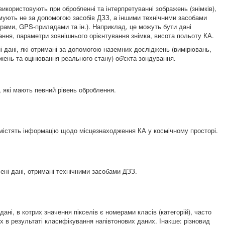
 використовують при обробленні та інтерпретуванні зображень (знімків),
мують не за допомогою засобів ДЗЗ, а іншими технічними засобами
ірами, GPS-приладами та ін.). Наприклад, це можуть бути дані
ання, параметри зовнішнього орієнтування знімка, висота польоту КА.
і дані, які отримані за допомогою наземних досліджень (вимірювань,
жень та оцінювання реального стану) об'єкта зондування.
, які мають певний рівень оброблення.
і містять інформацію щодо місцезнаходження КА у космічному просторі.
ені дані, отримані технічними засобами ДЗЗ.
дані, в котрих значення пікселів є номерами класів (категорій), часто
х в результаті класифікування напівтонових даних. Інакше: різновид