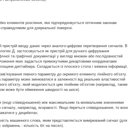
 без елементів розсіяння, яке підпорядковується оптичним законам
, справедливим для дзеркальної поверхні.
й пристрій вводу даних через аналого-цифрове перетворення сигналів. В
ологіях Д. застосовується як пристрій для ручного цифрування
фічної та графічної документації у вигляді множин або послідовностей
оложення яких задається прямокутними декартовими координатами
лощини дигітайзера. Складається із плоского стола і знімача інформації.
рив’язування певного параметру до окремого елементу лінійного об’єкту.
 параметру може змінюватися в залежності від реальних властивостей
вого об’єкту, який моделюється цим лінійним об’єктом (наприклад, таким
ом може бути обмеження швидкості на шосе).
ця (іноді співвідношення) між максимальним та мінімальним значеннями
о сигналу, наприклад, яскравості. Якщо береться співвідношення, то вон
ажатися у децибелах;
дність машинного слова, яким представляється вимірюваний сигнал (для
зображень - кількість біт на піксел).