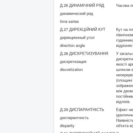
Д.26 ДИНАМІЧНИЙ РЯД
Часова п
динамический ряд
time series
Д.27 ДИРЕКЦІЙНИЙ КУТ
Кут на пл
північно
дирекционный угол
годинник
direction angle
відрізня
Д.28 ДИСКРЕТИЗУВАННЯ
У загаль
дискретн
дискретизация
якості ар
discretization
шляхом вз
неперерв
(площині
зображен
між двом
постійним
відліків.
Д.29 ДИСПАРАНТНІСТЬ
Ефект не
ідентични
диспарантность
Наявніст
disparity
об'єкта в