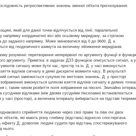
ослідовність ретроспективних значень змінної об'єкта прогнозування.
ощині, який для даної точки відлічується від лінії, паралельної
му напрямку координатної вісі або осьовому меридіану, за стрілкою
а до заданого напрямку. Може змінюватися від 0 до 3600. Д. к.
ється від геодезичного азимута на величину зближення меридіанів.
ному розумінні: перетворення неперервної по аргументу функції в функці
ого аргументу. Примітка: в задачах ДЗЗ функцією описується сигнал, а у
гументів сигналу може бути час, простір та ін. Д. у часі виконується
яття відліків сигналу в деякі дискретні моменти часу. В результаті
ний сигнал замінюється сукупністю миттєвих значень. Д. у просторі
 зображення) виконується шляхом взяття відліків сигналу в деяких точка
ня і, таким чином розбиття поля зображення на пікселі. Звичайно інтерва
а сусідніми відліками (між двома сусідніми пікселами) встановлюється
 у часі (просторі), а величина інтервалу вибирається на підставі теореми
однакового сприйняття людиною через свої праве та ліве очі двох
х об'єктів, які мають різну глибину (відстань) відносно спостерігача.
ь ефекту Д. дозволяє людині судити про відстань спостережуваного
ід нього.