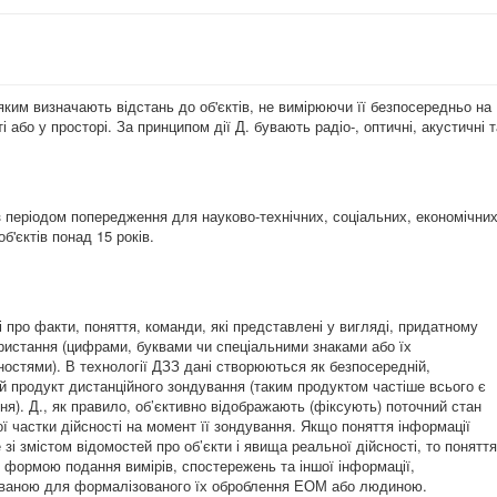
яким визначають відстань до об'єктів, не вимірюючи її безпосередньо на
і або у просторі. За принципом дії Д. бувають радіо-, оптичні, акустичні т
з періодом попередження для науково-технічних, соціальних, економічни
об'єктів понад 15 років.
і про факти, поняття, команди, які представлені у вигляді, придатному
ристання (цифрами, буквами чи спеціальними знаками або їх
ностями). В технології ДЗЗ дані створюються як безпосередній,
й продукт дистанційного зондування (таким продуктом частіше всього є
ня). Д., як правило, об’єктивно відображають (фіксують) поточний стан
ї частки дійсності на момент її зондування. Якщо поняття інформації
 зі змістом відомостей про об’єкти і явища реальної дійсності, то поняття
з формою подання вимірів, спостережень та іншої інформації,
ваною для формалізованого їх оброблення ЕОМ або людиною.