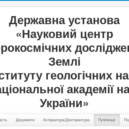
Державна установа
«Науковий центр
ерокосмічних дослідже
Землі
ституту геологічних н
ціональної академії н
України»
ість
Документи
Аспірантура/Докторантура
Публікації
По