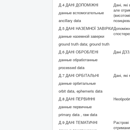
Д.4 ДАНІ ДОПОМІЖНІ
Дані, які
але отри
данные вспомогательные
(висотом
ancillary data
позиціюв
Д.5 ДАНІ НАЗЕМНОЇ ЗАВІРКИ
Допоміжн
спостере
данные наземной заверки
ground truth data; ground truth
Д.6 ДАНІ ОБРОБЛЕНІ
Дані ДЗЗ
данные обработанные
processed data
Д.7 ДАНІ ОРБІТАЛЬНІ
Дані, як
данные орбитальные
orbit data, ephemeris data
Д.8 ДАНІ ПЕРВИННІ
Необробл
данные первичные
primary data , raw data
Д.9 ДАНІ ТЕМАТИЧНІ
Растрові 
отримани