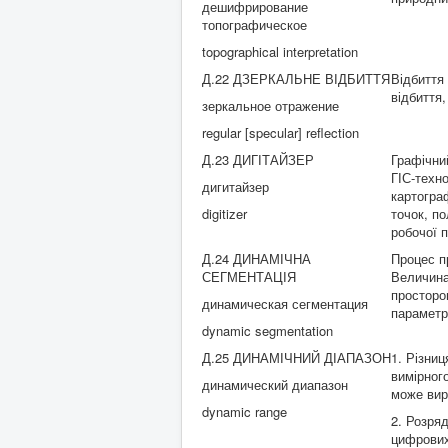
дешифрирование
топографическое
topographical interpretation
Д.22 ДЗЕРКАЛЬНЕ ВІДБИТТЯ
Відбиття
відбиття
зеркальное отражение
regular [specular] reflection
Д.23 ДИГІТАЙЗЕР
Графічни
ГІС-техн
дигитайзер
картогра
digitizer
точок, п
робочої п
Д.24 ДИНАМІЧНА
Процес п
СЕГМЕНТАЦІЯ
Величина
просторо
динамическая сегментация
параметр
dynamic segmentation
Д.25 ДИНАМІЧНИЙ ДІАПАЗОН
1. Різни
вимірног
динамический диапазон
може вир
dynamic range
2. Розря
цифрових 