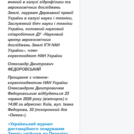
вчений в галузі
гідрофізики та
аерокосмічних досліджень
Землі
, лауреат Державної премії
України в галузі науки і техніки,
Заслужений діяч науки і техніки
України, головний науковий
співробітник ДУ «Науковий
центр аерокосмічних
досліджень Землі ІГН НАН
України», член-
кореспондент НАН України
Олександр Дмитрович
ФЕДОРОВСЬКИЙ
Прощання з членом-
кореспондентом НАН України
Олександром Дмитровичем
Федоровським відбудеться 23
червня 2026 року (вівторок) о
14:00 за адресою: Київ, вул. Івана
Федорова, 33 (похоронний дім
«Омега»).
«Український журнал
дистанційного зондування
Землі» увійшов до Переліку