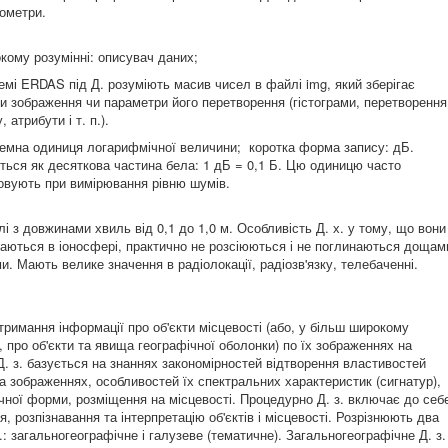
ометри.
окому розумінні: описувач даних;
темі ERDAS під Д. розуміють масив чисел в файлі img, який зберігає
и зображення чи параметри його перетворення (гістограми, перетворення
, атрибути і т. п.).
емна одиниця логарифмічної величини; коротка форма запису: дБ.
ться як десяткова частина бела: 1 дБ = 0,1 Б. Цю одиницю часто
овують при вимірювання рівню шумів.
і з довжинами хвиль від 0,1 до 1,0 м. Особливість Д. х. у тому, що вони
ваються в іоносфері, практично не розсіюються і не поглинаються дощам
и. Мають велике значення в радіолокації, радіозв'язку, телебаченні.
тримання інформації про об'єкти місцевості (або, у більш широкому
, про об'єкти та явища географічної оболонки) по їх зображеннях на
 Д. з. базується на знаннях закономірностей відтворення властивостей
на зображеннях, особливостей їх спектральних характеристик (сигнатур),
чної форми, розміщення на місцевості. Процедурно Д. з. включає до себ
, розпізнавання та інтерпретацію об'єктів і місцевості. Розрізнюють два
.: загальногеографічне і галузеве (тематичне). Загальногеографічне Д. з.