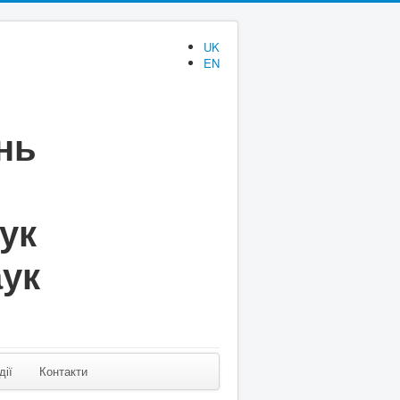
UK
EN
нь
аук
аук
дії
Контакти