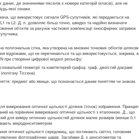
 даних, де значеннями пікселів є номери категорій (класів), але не
будь-якої ознаки.
мача, що використовує сигнали GPS-супутників, які передаються на
L1 та L2. Д. п. дозволяє більш точно, швидко та надійно визначати
оження об’єктів за рахунок часткової компенсації іоносферних затримок
супутника.
на полігональна сітка, яка утворена на множині точкових об'єктів шляхом
ання відрізками, що не перетинаються та що використовується, зокрема, в
IN при створенні цифрової моделі рельєфу;
слювальній геометрії та комп'ютерній графіці: граф, двоїстий діаграмі
(полігону Тіссена).
няття: предмет або явище, що позначається даним поняттям чи знаком.
ля вимірювання оптичної щільності ділянок (точок) зображення. Принцип
аний на порівнянні вимірюваної оптичної щільності з еталонною. Д., що
ний для виміру оптичних щільностей ділянок малих розмірів (менше 0,1
ивають мікроденситометром.
ння оптичної щільності середовищ, що поглинають світло, головним
оявлених фотографічних шарів. Засобами Д. є денситометри та