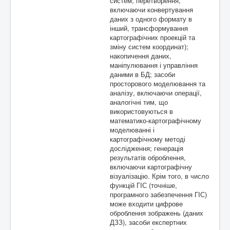
систем; перетворення,
включаючи конвертування
даних з одного формату в
інший, трансформування
картографічних проекцій та
зміну систем координат);
накопичення даних,
маніпулювання і управління
даними в БД; засоби
просторового моделювання та
аналізу, включаючи операції,
аналогічні тим, що
використовуються в
математико-картографічному
моделюванні і
картографічному методі
дослідження; генерація
результатів оброблення,
включаючи картографічну
візуалізацію. Крім того, в число
функцій ГІС (точніше,
програмного забезпечення ГІС)
може входити цифрове
оброблення зображень (даних
ДЗЗ), засоби експертних