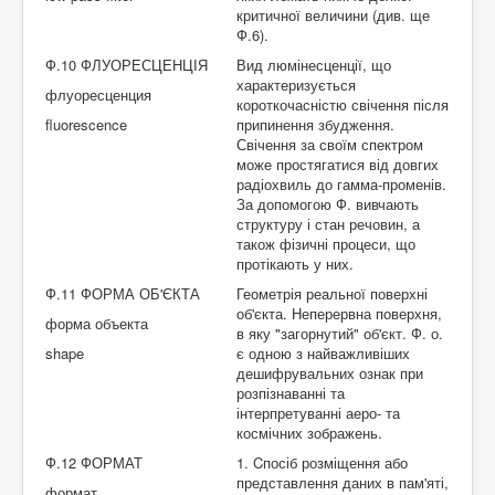
критичної величини (див. ще
Ф.6).
Ф.10 ФЛУОРЕСЦЕНЦІЯ
Вид люмінесценції, що
характеризується
флуоресценция
короткочасністю свічення після
fluorescence
припинення збудження.
Свічення за своїм спектром
може простягатися від довгих
радіохвиль до гамма-променів.
За допомогою Ф. вивчають
структуру і стан речовин, а
також фізичні процеси, що
протікають у них.
Ф.11 ФОРМА ОБ'ЄКТА
Геометрія реальної поверхні
об'єкта. Неперервна поверхня,
форма объекта
в яку "загорнутий" об'єкт. Ф. о.
shape
є одною з найважливіших
дешифрувальних ознак при
розпізнаванні та
інтерпретуванні аеро- та
космічних зображень.
Ф.12 ФОРМАТ
1. Cпосіб розміщення або
представлення даних в пам'яті,
формат