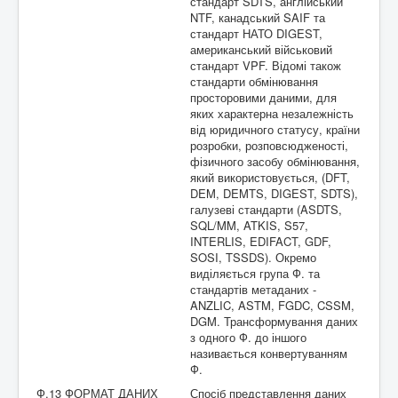
стандарт SDTS, англійський
NTF, канадський SAIF та
стандарт НАТО DIGEST,
американський військовий
стандарт VPF. Відомі також
стандарти обмінювання
просторовими даними, для
яких характерна незалежність
від юридичного статусу, країни
розробки, розповсюдженості,
фізичного засобу обмінювання,
який використовується, (DFT,
DEM, DEMTS, DIGEST, SDTS),
галузеві стандарти (ASDTS,
SQL/MM, ATKIS, S57,
INTERLIS, EDIFACT, GDF,
SOSI, TSSDS). Окремо
виділяється група Ф. та
стандартів метаданих -
ANZLIC, ASTM, FGDC, CSSM,
DGM. Трансформування даних
з одного Ф. до іншого
називається конвертуванням
Ф.
Ф.13 ФОРМАТ ДАНИХ
Спосіб представлення даних