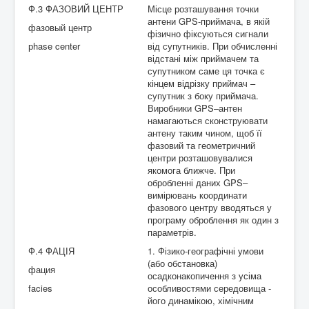
Ф.3 ФАЗОВИЙ ЦЕНТР
Місце розташування точки
антени GPS-приймача, в якій
фазовый центр
фізично фіксуються сигнали
рhase center
від супутників. При обчисленні
відстані між приймачем та
супутником саме ця точка є
кінцем відрізку приймач –
супутник з боку приймача.
Виробники GPS–антен
намагаються сконструювати
антену таким чином, щоб її
фазовий та геометричний
центри розташовувалися
якомога ближче. При
обробленні даних GPS–
вимірювань координати
фазового центру вводяться у
програму оброблення як один з
параметрів.
Ф.4 ФАЦІЯ
1. Фізико-географічні умови
(або обстановка)
фация
осадконакопичення з усіма
facies
особливостями середовища -
його динамікою, хімічним