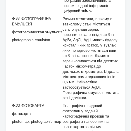
програмне забезпечення, а
носієм вхідної інформації -
цифровий знімок.
Ф.22 ФОТОГРАФІЧНА
Розчин желатини, в якому в
ЕМУЛЬСІЯ
завислому стані містяться
світлочутливі зерна,
фотографическая эмульсия
переважно галогеніди срібла
photographic emulsion
AgBr, AgCl, Agj і мають будову
кристалічних ґраток, у вузлах
яких почергово містяться іони
срібла і галогени. Діаметр
зерен коливається від десятих
часток мікрометра до
декількох мікрометрів. Віддаль
між центрами однакових іонів -
0,6 мм. Найчастіше
застосовується AgBr.
Фотографічна емульсія містить
різні домішки.
Ф.23 ФОТОКАРТА
Поліграфічно виданий
фотоплан у заданій
фотокарта
картографічній проекції та
photomap, photographic map
розграфці з нанесеним на
нього картографічним