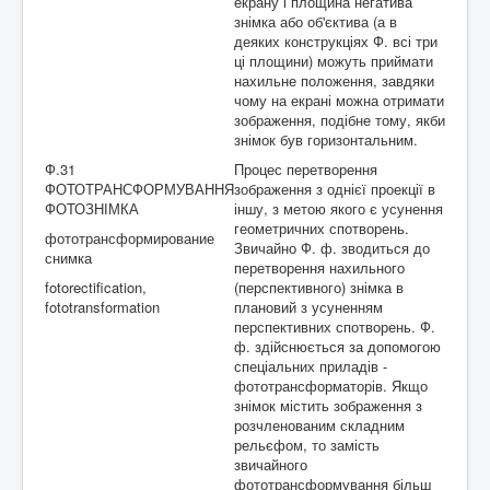
екрану і площина негатива
знімка або об'єктива (а в
деяких конструкціях Ф. всі три
ці площини) можуть приймати
нахильне положення, завдяки
чому на екрані можна отримати
зображення, подібне тому, якби
знімок був горизонтальним.
Ф.31
Процес перетворення
ФОТОТРАНСФОРМУВАННЯ
зображення з однієї проекції в
ФОТОЗНІМКА
іншу, з метою якого є усунення
геометричних спотворень.
фототрансформирование
Звичайно Ф. ф. зводиться до
снимка
перетворення нахильного
fotorectification,
(перспективного) знімка в
fototransformation
плановий з усуненням
перспективних спотворень. Ф.
ф. здійснюється за допомогою
спеціальних приладів -
фототрансформаторів. Якщо
знімок містить зображення з
розчленованим складним
рельєфом, то замість
звичайного
фототрансформування більш