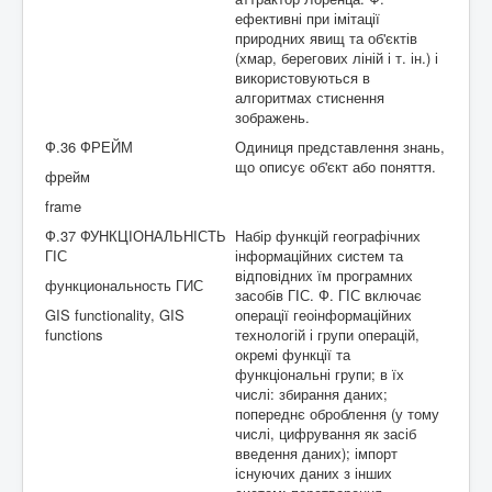
ефективні при імітації
природних явищ та об'єктів
(хмар, берегових ліній і т. ін.) і
використовуються в
алгоритмах стиснення
зображень.
Ф.36 ФРЕЙМ
Одиниця представлення знань,
що описує об'єкт або поняття.
фрейм
frame
Ф.37 ФУНКЦІОНАЛЬНІСТЬ
Набір функцій географічних
ГІС
інформаційних систем та
відповідних їм програмних
функциональность ГИС
засобів ГІС. Ф. ГІС включає
GIS functionality, GIS
операції геоінформаційних
functions
технологій і групи операцій,
окремі функції та
функціональні групи; в їх
числі: збирання даних;
попереднє оброблення (у тому
числі, цифрування як засіб
введення даних); імпорт
існуючих даних з інших