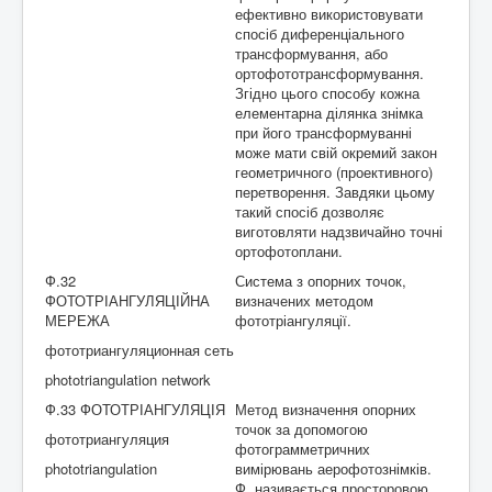
ефективно використовувати
спосіб диференціального
трансформування, або
ортофототрансформування.
Згідно цього способу кожна
елементарна ділянка знімка
при його трансформуванні
може мати свій окремий закон
геометричного (проективного)
перетворення. Завдяки цьому
такий спосіб дозволяє
виготовляти надзвичайно точні
ортофотоплани.
Ф.32
Система з опорних точок,
ФОТОТРІАHГУЛЯЦІЙНА
визначених методом
МЕРЕЖА
фототріангуляції.
фототриангуляционная сеть
phototriangulation network
Ф.33 ФОТОТРІАНГУЛЯЦІЯ
Метод визначення опорних
точок за допомогою
фототриангуляция
фотограмметричних
phototriangulation
вимірювань аерофотознімків.
Ф. називається просторовою,