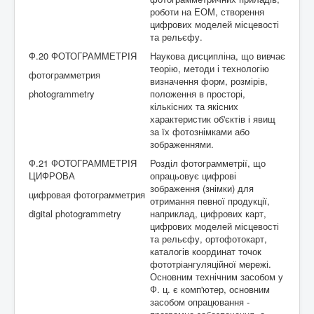
роботи на ЕОМ, створення
цифрових моделей місцевості
та рельєфу.
Ф.20 ФОТОГРАММЕТРІЯ
Наукова дисципліна, що вивчає
теорію, методи і технологію
фотограмметрия
визначення форм, розмірів,
photogrammetry
положення в просторі,
кількісних та якісних
характеристик об'єктів і явищ
за їх фотознімками або
зображеннями.
Ф.21 ФОТОГРАММЕТРІЯ
Розділ фотограмметрії, що
ЦИФРОВА
опрацьовує цифрові
зображення (знімки) для
цифровая фотограмметрия
отримання певної продукції,
digital photogrammetry
наприклад, цифрових карт,
цифрових моделей місцевості
та рельєфу, ортофотокарт,
каталогів координат точок
фототріангуляційної мережі.
Основним технічним засобом у
Ф. ц. є комп'ютер, основним
засобом опрацювання -