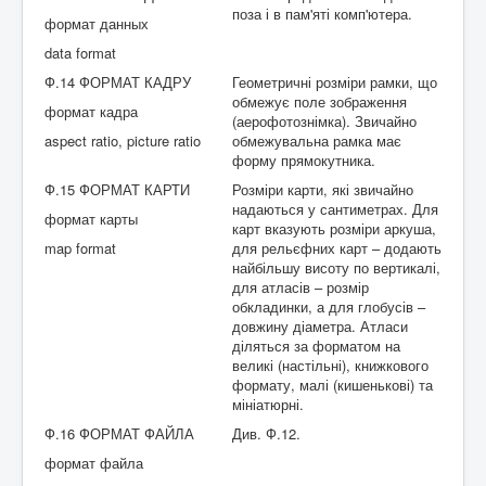
поза і в пам'яті комп'ютера.
формат данных
data format
Ф.14 ФОРМАТ КАДРУ
Геометричні розміри рамки, що
обмежує поле зображення
формат кадра
(аерофотознімка). Звичайно
aspect ratio, picture ratio
обмежувальна рамка має
форму прямокутника.
Ф.15 ФОРМАТ КАРТИ
Розміри карти, які звичайно
надаються у сантиметрах. Для
формат карты
карт вказують розміри аркуша,
map format
для рельєфних карт – додають
найбільшу висоту по вертикалі,
для атласів – розмір
обкладинки, а для глобусів –
довжину діаметра. Атласи
діляться за форматом на
великі (настільні), книжкового
формату, малі (кишенькові) та
мініатюрні.
Ф.16 ФОРМАТ ФАЙЛА
Див. Ф.12.
формат файла