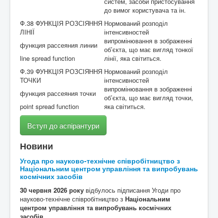
систем, засоби пристосування
до вимог користувача та ін.
Ф.38 ФУНКЦІЯ РОЗСІЯННЯ
Нормований розподіл
ЛІНІЇ
інтенсивностей
випромінювання в зображенні
функция рассеяния линии
об’єкта, що має вигляд тонкої
line spread function
лінії, яка світиться.
Ф.39 ФУНКЦІЯ РОЗСІЯННЯ
Нормований розподіл
ТОЧКИ
інтенсивностей
випромінювання в зображенні
функция рассеяния точки
об’єкта, що має вигляд точки,
point spread function
яка світиться.
Вступ до аспірантури
Новини
Угода про науково-технічне співробітництво з
Національним центром управління та випробувань
космічних засобів
30 червня 2026 року
відбулось підписання Угоди про
науково-технічне співробітництво з
Національним
центром управління та випробувань космічних
засобів.