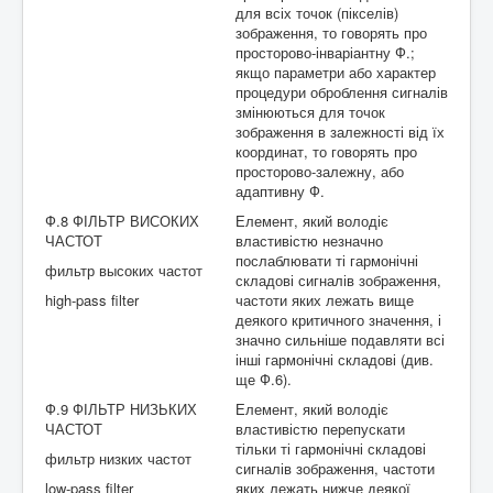
для всіх точок (пікселів)
зображення, то говорять про
просторово-інваріантну Ф.;
якщо параметри або характер
процедури оброблення сигналів
змінюються для точок
зображення в залежності від їх
координат, то говорять про
просторово-залежну, або
адаптивну Ф.
Ф.8 ФІЛЬТР ВИСОКИХ
Елемент, який володіє
ЧАСТОТ
властивістю незначно
послаблювати ті гармонічні
фильтр высоких частот
складові сигналів зображення,
high-pass filter
частоти яких лежать вище
деякого критичного значення, і
значно сильніше подавляти всі
інші гармонічні складові (див.
ще Ф.6).
Ф.9 ФІЛЬТР НИЗЬКИХ
Елемент, який володіє
ЧАСТОТ
властивістю перепускати
тільки ті гармонічні складові
фильтр низких частот
сигналів зображення, частоти
low-pass filter
яких лежать нижче деякої