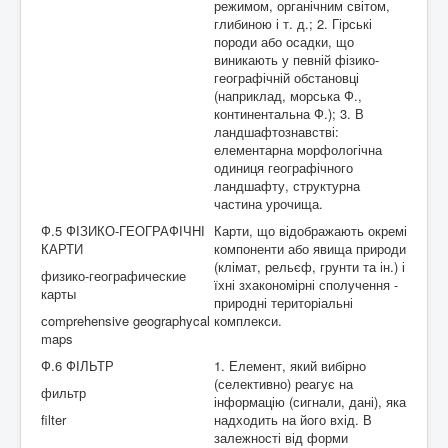
режимом, органічним світом,
глибиною і т. д.; 2. Гірські
породи або осадки, що
виникають у певній фізико-
географічній обстановці
(наприклад, морська Ф.,
континентальна Ф.); 3. В
ландшафтознавстві:
елементарна морфологічна
одиниця географічного
ландшафту, структурна
частина урочища.
Ф.5 ФІЗИКО-ГЕОГРАФІЧНІ
Карти, що відображають окремі
КАРТИ
компоненти або явища природи
(клімат, рельєф, грунти та ін.) і
физико-географические
їхні зхакономірні сполучення -
карты
природні територіальні
сomprehensive geographycal
комплекси.
maps
Ф.6 ФІЛЬТР
1. Елемент, який вибірно
(селективно) реагує на
фильтр
інформацію (сигнали, дані), яка
filter
надходить на його вхід. В
залежності від форми