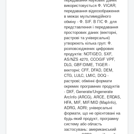
використовується Ф. VICAR;
передавання відеозображення
в межах мультимедійного
обміну - Ф. SIF. В ГІС Ф. для
представлення і передавання
просторових даних (векторні,
растрові та універсальні)
утворюють кілька груп: Ф.
розповсюджених цифрових
продуктів: NOTIGEO, SXF,
AS/NZS 4270, CCOGIF VPF,
DLG, GBF/DIME, TIGER -
векторні; CFF, DFAD, DEM,
CTG, LULC, LMIC, DOQ -
растрові; обмінні формати
окремих програмних продуктів
- DXF, Generate/Ungenerate
ArcInfo (ARCG), ARCE, ERDAS,
HFA, MIF, MIF/MID (MapInfo),
ADRG, ADRI; універсальні
формати, що не орієнтовані на
будь-який продукт, програмну
систему або область
застосувань: американський