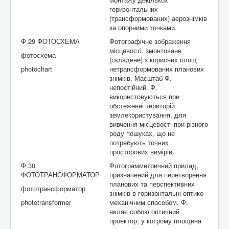
горизонтальних
(трансформованих) аерознімків
за опорними точками.
Ф.29 ФОТОСХЕМА
Фотографічне зображення
місцевості, змонтоване
фотосхема
(складене) з корисних площ
photochart
нетрансформованих планових
знімків. Масштаб Ф.
непостійний. Ф.
використовуються при
обстеженні територій
землекористування, для
вивчення місцевості при різного
роду пошуках, що не
потребують точних
просторових вимірів.
Ф.30
Фотограмметричний прилад,
ФОТОТРАНСФОРМАТОР
призначений для перетворення
планових та перспективних
фототрансформатор
знімків в горизонтальні оптико-
phototransformer
механічним способом. Ф.
являє собою оптичний
проектор, у котрому площина