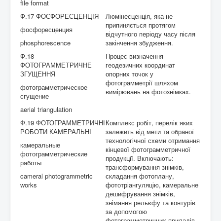
file format
Ф.17 ФОСФОРЕСЦЕНЦІЯ
Люмінесценція, яка не
припиняється протягом
фосфоресценция
відчутного періоду часу після
phosphorescence
закінчення збудження.
Ф.18
Процес визначення
ФОТОГРАММЕТРИЧНЕ
геодезичних координат
ЗГУЩЕННЯ
опорних точок у
фотограмметрії шляхом
фотограмметрическое
вимірювань на фотознімках.
сгущение
aerial triangulation
Ф.19 ФОТОГРАММЕТРИЧНІ
Комплекс робіт, перелік яких
РОБОТИ КАМЕРАЛЬНІ
залежить від мети та обраної
технологічної схеми отримання
камеральные
кінцевої фотограмметричної
фотограмметрические
продукції. Включають:
работы
трансформування знімків,
cameral photogrammetric
складання фотоплану,
works
фототріангуляцію, камеральне
дешифрування знімків,
знімання рельєфу та контурів
за допомогою
фотограмметричних приладів,