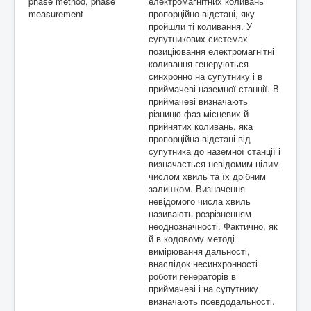
phase method, phase
електромагнітних коливань
measurement
пропорційно відстані, яку
Контакти
пройшли ті коливання. У
супутникових системах
позиціювання електромагнітні
коливання генеруються
синхронно на супутнику і в
приймачеві наземної станції. В
приймачеві визначають
різницю фаз місцевих й
прийнятих коливань, яка
пропорційна відстані від
супутника до наземної станції і
визначається невідомим цілим
числом хвиль та їх дрібним
залишком. Визначення
невідомого числа хвиль
називають розрізненням
неоднозначності. Фактично, як
й в кодовому методі
вимірювання дальності,
внаслідок несинхронності
роботи генераторів в
приймачеві і на супутнику
визначають псевдодальності.