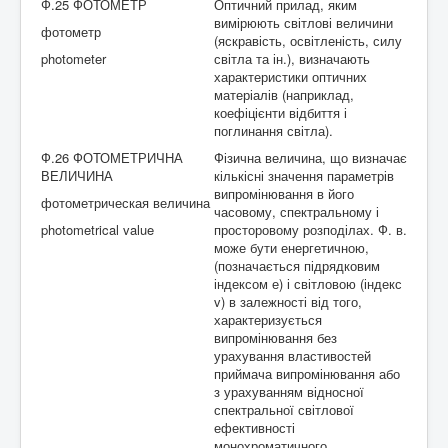
Ф.25 ФОТОМЕТР
Оптичний прилад, яким
вимірюють світлові величини
фотометр
(яскравість, освітленість, силу
photometer
світла та ін.), визначають
характеристики оптичних
матеріалів (наприклад,
коефіцієнти відбиття і
поглинання світла).
Ф.26 ФОТОМЕТРИЧНА
Фізична величина, що визначає
ВЕЛИЧИНА
кількісні значення параметрів
випромінювання в його
фотометрическая величина
часовому, спектральному і
photometrical value
просторовому розподілах. Ф. в.
може бути енергетичною,
(позначається підрядковим
індексом е) і світловою (індекс
v) в залежності від того,
характеризується
випромінювання без
урахування властивостей
приймача випромінювання або
з урахуванням відносної
спектральної світлової
ефективності
монохроматичного