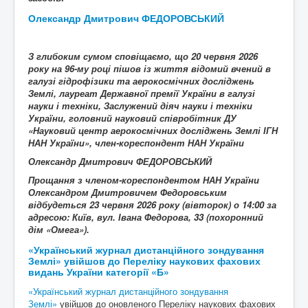
Олександр Дмитрович ФЕДОРОВСЬКИЙ
З глибоким сумом сповіщаємо, що
20
червня 2026
року на 96-му році пішов із життя
відомий вчений в
галузі
гідрофізики та аерокосмічних досліджень
Землі
, лауреат Державної премії України в галузі
науки і техніки, Заслужений діяч науки і техніки
України, головний науковий співробітник ДУ
«Науковий центр аерокосмічних досліджень Землі ІГН
НАН України», член-кореспондент НАН України
Олександр Дмитрович ФЕДОРОВСЬКИЙ
Прощання з членом-кореспондентом НАН України
Олександром Дмитровичем Федоровським
відбудеться 23 червня 2026 року (вівторок) о 14:00 за
адресою: Київ, вул. Івана Федорова, 33 (похоронний
дім «Омега»).
«Український журнал дистанційного зондування
Землі» увійшов до Переліку наукових фахових
видань України категорії «Б»
«Український журнал дистанційного зондування
Землі»
увійшов до оновленого Переліку наукових фахових