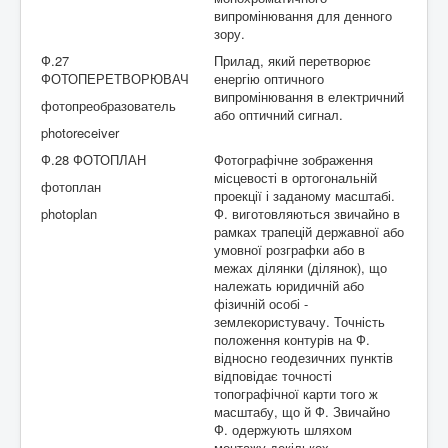
випромінювання для денного
зору.
Ф.27
Прилад, який перетворює
ФОТОПЕРЕТВОРЮВАЧ
енергію оптичного
випромінювання в електричний
фотопреобразователь
або оптичний сигнал.
photoreceiver
Ф.28 ФОТОПЛАН
Фотографічне зображення
місцевості в ортогональній
фотоплан
проекції і заданому масштабі.
photoplan
Ф. виготовляються звичайно в
рамках трапецій державної або
умовної розграфки або в
межах ділянки (ділянок), що
належать юридичній або
фізичній особі -
землекористувачу. Точність
положення контурів на Ф.
відносно геодезичних пунктів
відповідає точності
топографічної карти того ж
масштабу, що й Ф. Звичайно
Ф. одержують шляхом
монтажу декількох