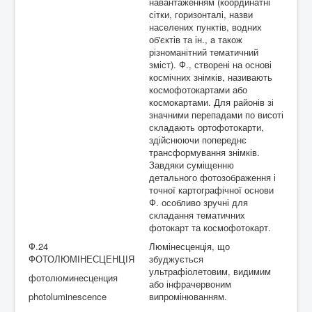
навантаженням (координатні
сітки, горизонталі, назви
населених пунктів, водних
об'єктів та ін., a також
різноманітний тематичний
зміст). Ф., створені на основі
космічних знімків, називають
космофотокартами або
космокартами. Для районів зі
значними перепадами по висоті
складають ортофотокарти,
здійснюючи попереднє
трансформування знімків.
Завдяки суміщенню
детального фотозображення і
точної картографічної основи
Ф. особливо зручні для
складання тематичних
фотокарт та космофотокарт.
Ф.24
Люмінесценція, що
ФОТОЛЮМІНЕСЦЕНЦІЯ
збуджується
ультрафіолетовим, видимим
фотолюминесценция
або інфрачервоним
photoluminescence
випромінюванням.