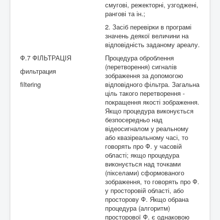
смугові, режекторні, узгоджені,
рангові та ін.;
2. Засіб перевірки в програмі
значень деякої величини на
відповідність заданому ареалу.
Ф.7 ФІЛЬТРАЦІЯ
Процедура оброблення
(перетворення) сигналів
фильтрация
зображення за допомогою
filtering
відповідного фільтра. Загальна
ціль такого перетворення -
покращення якості зображення.
Якщо процедура виконується
безпосередньо над
відеосигналом у реальному
або квазіреальному часі, то
говорять про Ф. у часовій
області; якщо процедура
виконується над точками
(пікселами) сформованого
зображення, то говорять про Ф.
у просторовій області, або
просторову Ф. Якщо обрана
процедура (алгоритм)
просторової Ф. є однаковою