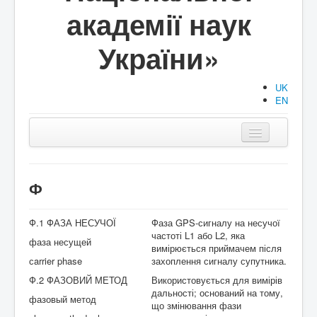
академії наук
України»
UK
EN
Головна
Структура
Ф
Діяльність
Ф.1 ФАЗА НЕСУЧОЇ
Фаза GPS-сигналу на несучої
Документи
частоті L1 або L2, яка
фаза несущей
вимірюється приймачем після
сarrier phase
захоплення сигналу супутника.
Аспірантура/Докторантура
Ф.2 ФАЗОВИЙ МЕТОД
Використовується для вимірів
Публікації
дальності; оснований на тому,
фазовый метод
що змінювання фази
Події