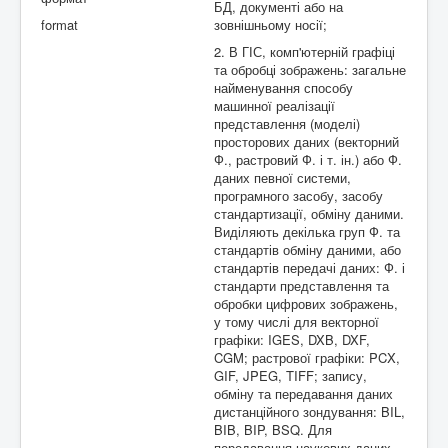
БД, документі або на
format
зовнішньому носії;
2. В ГІС, комп'ютерній графіці
та обробці зображень: загальне
найменування способу
машинної реалізації
представлення (моделі)
просторових даних (векторний
Ф., растровий Ф. і т. ін.) або Ф.
даних певної системи,
програмного засобу, засобу
стандартизації, обміну даними.
Виділяють декілька груп Ф. та
стандартів обміну даними, або
стандартів передачі даних: Ф. і
стандарти представлення та
обробки цифрових зображень,
у тому числі для векторної
графіки: IGES, DXB, DXF,
CGM; растрової графіки: PCX,
GIF, JPEG, TIFF; запису,
обміну та передавання даних
дистанційного зондування: BIL,
BIB, BIP, BSQ. Для
передавання наукових даних