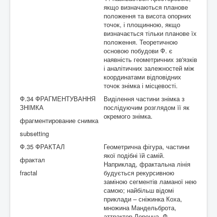
якщо визначаються планове
положення та висота опорних
точок, і площинною, якщо
визначається тільки планове їх
положення. Теоретичною
основою побудови Ф. є
наявність геометричних зв'язків
і аналітичних залежностей між
координатами відповідних
точок знімка і місцевості.
Ф.34 ФРАГМЕНТУВАННЯ
Виділення частини знімка з
ЗНІМКА
послідуючим розглядом її як
окремого знімка.
фрагментирование снимка
subsetting
Ф.35 ФРАКТАЛ
Геометрична фігура, частини
якої подібні їй самій.
фрактал
Наприклад, фрактальна лінія
fractal
будується рекурсивною
заміною сегментів ламаної нею
самою; найбільш відомі
приклади – сніжинка Коха,
множина Мандельброта,
аттрактор Лоренца. Ф.