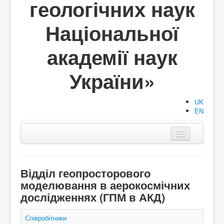
геологічних наук
Національної
академії наук
України»
UK
EN
Головна
Структура
Відділ геопросторового
моделювання в аерокосмічних
Діяльність
дослідженнях (ГПМ в АКД)
Документи
Співробітники